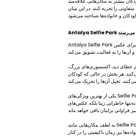
کان بیشتر به مکان‌هایی علاقه‌مند
این میان، Selfie Park در آنتالیا به‌عنوان یکی
ه هم می‌رسند
Antalya Selfie Park یکی از زنده‌ترین و هنری‌ترین مراکز سرگرمی در سراسر ترکیه به شمار می‌رود. این مکان تنها جایی برای عکس
های خطای دید، اکسسوری‌های بزرگ،
‌کنند. هر بخش در حالی که کودکان
یکی از بهترین ویژگی‌های Selfie Park این است که برای گذراندن وقت با خانواده بسیار مناسب است. والدین می‌توانند همراه با فرزندان خود
نه‌تنها خاطراتی زیبا بلکه عکس‌های
به لطف مکان‌هایی مانند Selfie Park با دنیای رنگارنگ، مفهوم خلاقانه و فضای دوستدار کودک، تعطیلات در آنتالیا به تجربه‌ای سرگرم‌کننده
ه‌ها نیز زمان باکیفیتی را در کنار