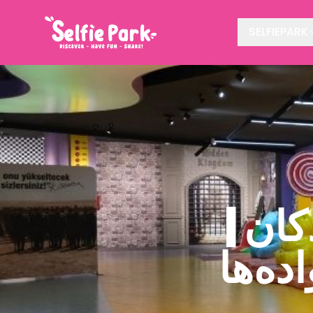
SELFIEPARK
کان |
ده‌ها