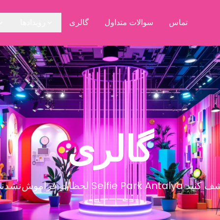
تماس
سوالات متداول
گالری
رویدادها
گالری
در Selfie Park Antalya را کشف کنید