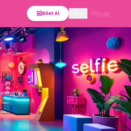
Bilet Al
TR
deneyim