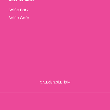
Selfie Park
Selfie Cafe
GALERİ
S.S.S
İLETİŞİM