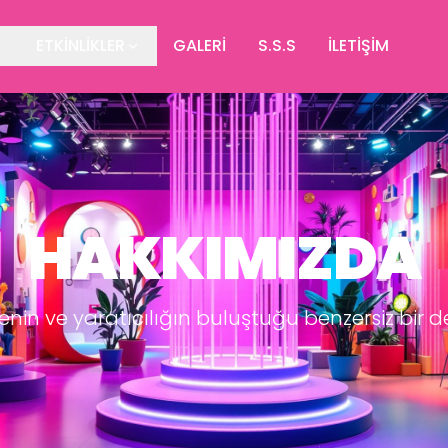
ETKİNLİKLER
GALERİ
S.S.S
İLETİŞİM
HAKKIMIZDA
enin ve yaratıcılığın buluştuğu benzersiz bir 