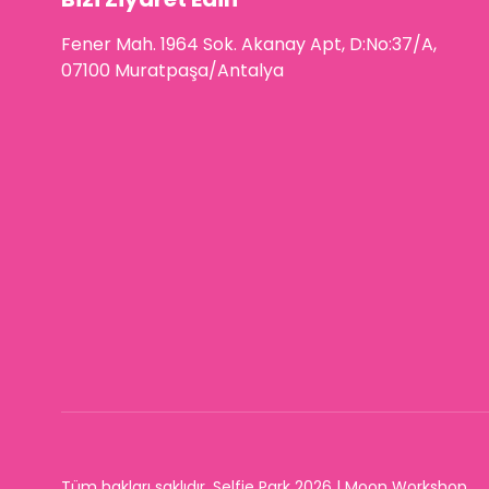
Fener Mah. 1964 Sok. Akanay Apt, D:No:37/A,
07100 Muratpaşa/Antalya
Tüm hakları saklıdır. Selfie Park 2026 | Moon Workshop