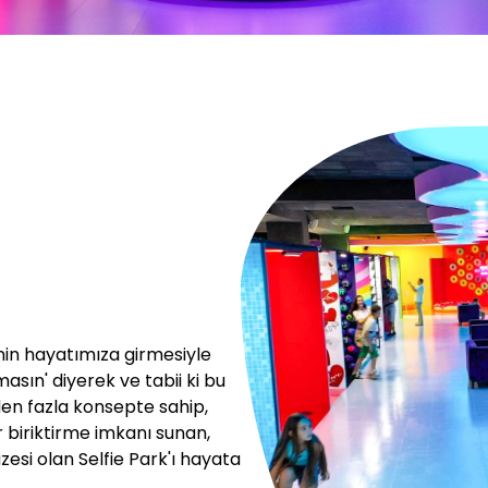
nin hayatımıza girmesiyle
asın' diyerek ve tabii ki bu
0'den fazla konsepte sahip,
lar biriktirme imkanı sunan,
zesi olan Selfie Park'ı hayata