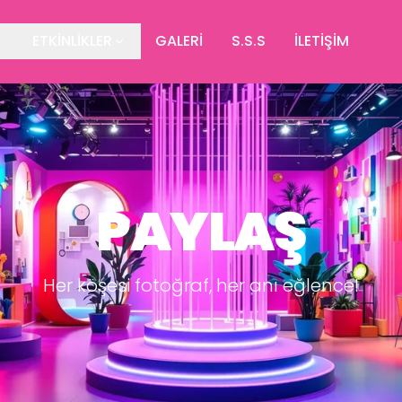
ETKİNLİKLER
GALERİ
S.S.S
İLETİŞİM
PAYLAŞ
Her köşesi fotoğraf, her anı eğlence!