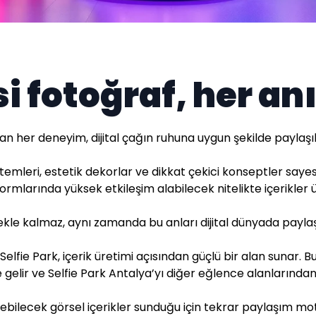
i fotoğraf, her an
n her deneyim, dijital çağın ruhuna uygun şekilde paylaşı
temleri, estetik dekorlar ve dikkat çekici konseptler saye
ormlarında yüksek etkileşim alabilecek nitelikte içerikler ü
ekle kalmaz, aynı zamanda bu anları dijital dünyada paylaş
 Selfie Park, içerik üretimi açısından güçlü bir alan sunar. 
gelir ve Selfie Park Antalya’yı diğer eğlence alanlarından 
ilebilecek görsel içerikler sunduğu için tekrar paylaşım mo