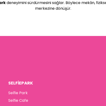
ark
deneyimini sürdürmesini sağlar. Böylece mekân, fizikse
merkezine dönüşür.
SELFİEPARK
Selfie Park
Selfie Cafe