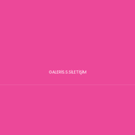
GALERİ
S.S.S
İLETİŞİM