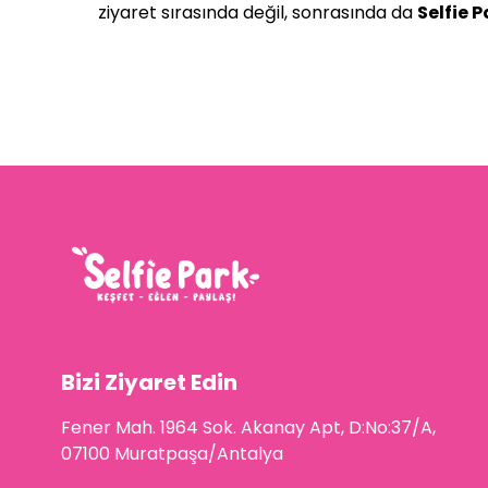
ziyaret sırasında değil, sonrasında da
Selfie P
Bizi Ziyaret Edin
Fener Mah. 1964 Sok. Akanay Apt, D:No:37/A,
07100 Muratpaşa/Antalya