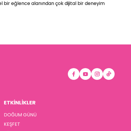
l bir eğlence alanından çok dijital bir deneyim
ETKİNLİKLER
DOĞUM GÜNÜ
KEŞFET